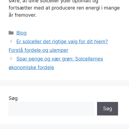
sikre, at dine solceller yder optimalt og
fortsætter med at producere ren energi i mange
år fremover.
Kategorier
Blog
Er solceller det rigtige valg for dit hjem?
Forstå fordele og ulemper
Spar penge og vær grøn: Solcellernes
økonomiske fordele
Søg
Søg